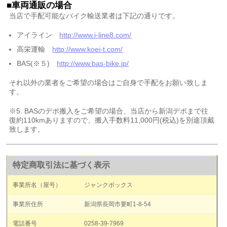
■車両通販の場合
当店で手配可能なバイク輸送業者は下記の通りです。
アイライン
http://www.i-line8.com/
高栄運輸
http://www.koei-t.com/
BAS(※５)
http://www.bas-bike.jp/
それ以外の業者をご希望の場合はご自身で手配をお願い致しま
す。
※5. BASのデポ搬入をご希望の場合、当店から新潟デポまで往
復約110kmありますので、搬入手数料11,000円(税込)を別途頂戴
致します。
特定商取引法に基づく表示
事業所名（屋号）
ジャンクボックス
事業所住所
新潟県長岡市要町1-8-54
電話番号
0258-39-7969