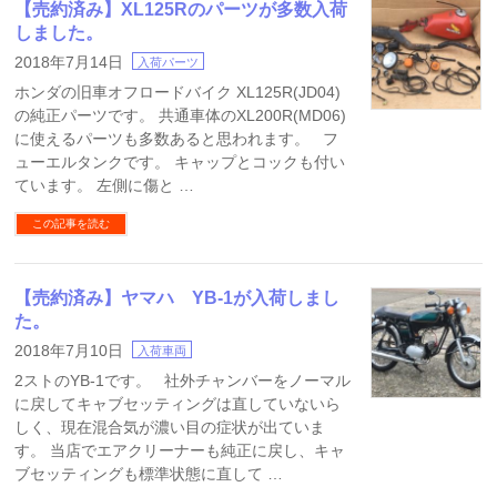
【売約済み】XL125Rのパーツが多数入荷
しました。
2018年7月14日
入荷パーツ
ホンダの旧車オフロードバイク XL125R(JD04)
の純正パーツです。 共通車体のXL200R(MD06)
に使えるパーツも多数あると思われます。 フ
ューエルタンクです。 キャップとコックも付い
ています。 左側に傷と …
この記事を読む
【売約済み】ヤマハ YB-1が入荷しまし
た。
2018年7月10日
入荷車両
2ストのYB-1です。 社外チャンバーをノーマル
に戻してキャブセッティングは直していないら
しく、現在混合気が濃い目の症状が出ていま
す。 当店でエアクリーナーも純正に戻し、キャ
ブセッティングも標準状態に直して …