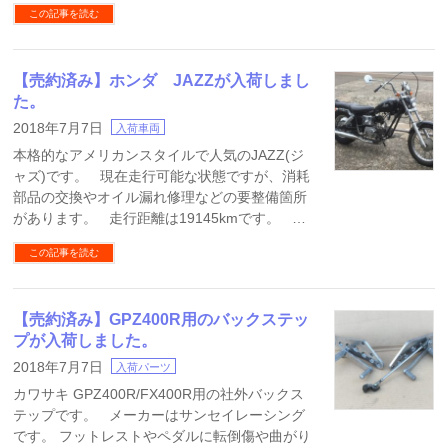
この記事を読む
【売約済み】ホンダ JAZZが入荷しまし
た。
2018年7月7日
入荷車両
本格的なアメリカンスタイルで人気のJAZZ(ジ
ャズ)です。 現在走行可能な状態ですが、消耗
部品の交換やオイル漏れ修理などの要整備箇所
があります。 走行距離は19145kmです。 …
この記事を読む
【売約済み】GPZ400R用のバックステッ
プが入荷しました。
2018年7月7日
入荷パーツ
カワサキ GPZ400R/FX400R用の社外バックス
テップです。 メーカーはサンセイレーシング
です。 フットレストやペダルに転倒傷や曲がり