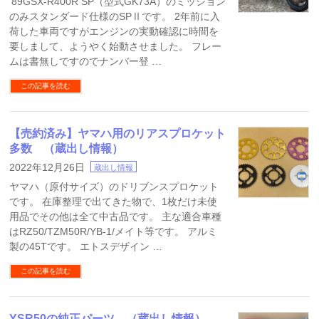
’89GSX-R400R SP（型式GK73A）のミッション
のみスタンダード仕様のSPⅡです。 2年前に入
荷した車両ですがエンジンの実動確認に時間を
要しまして、ようやく始動させました。 フレー
ムは書無しですのでナンバー登 …
この記事を読む
【売約済み】ヤマハ用のリアスプロケット
多数 （蔵出し情報）
2022年12月26日
蔵出し情報
ヤマハ（原付サイズ）のドリブンスプロケット
です。 在庫整理で出てきた物で、1枚だけ未使
用品でその他は全て中古品です。 主な適合車種
はRZ50/TZM50R/YB-1/メイト等です。 アルミ
製の45Tです。 エトスデザイン …
この記事を読む
YSR50の純正パーツ （蔵出し情報）