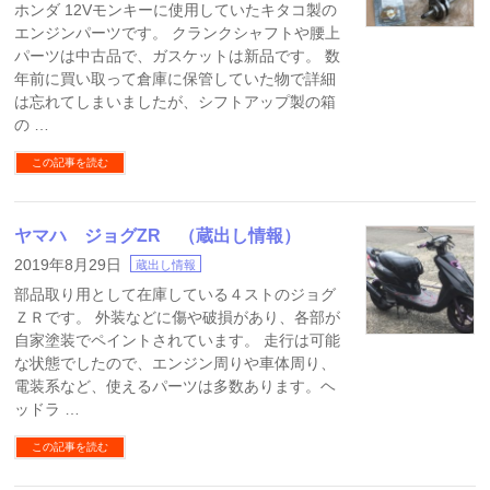
ホンダ 12Vモンキーに使用していたキタコ製の
エンジンパーツです。 クランクシャフトや腰上
パーツは中古品で、ガスケットは新品です。 数
年前に買い取って倉庫に保管していた物で詳細
は忘れてしまいましたが、シフトアップ製の箱
の …
この記事を読む
ヤマハ ジョグZR （蔵出し情報）
2019年8月29日
蔵出し情報
部品取り用として在庫している４ストのジョグ
ＺＲです。 外装などに傷や破損があり、各部が
自家塗装でペイントされています。 走行は可能
な状態でしたので、エンジン周りや車体周り、
電装系など、使えるパーツは多数あります。ヘ
ッドラ …
この記事を読む