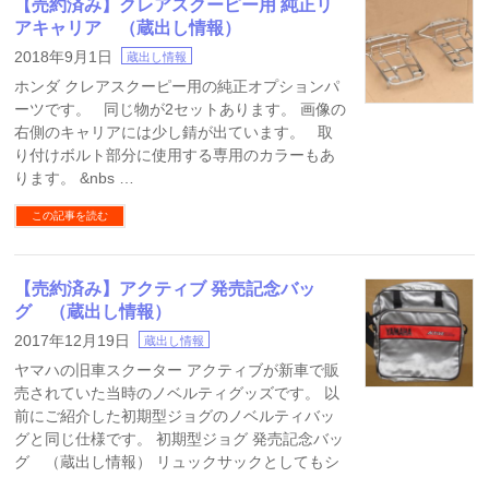
【売約済み】クレアスクーピー用 純正リ
アキャリア （蔵出し情報）
2018年9月1日
蔵出し情報
ホンダ クレアスクーピー用の純正オプションパ
ーツです。 同じ物が2セットあります。 画像の
右側のキャリアには少し錆が出ています。 取
り付けボルト部分に使用する専用のカラーもあ
ります。 &nbs …
この記事を読む
【売約済み】アクティブ 発売記念バッ
グ （蔵出し情報）
2017年12月19日
蔵出し情報
ヤマハの旧車スクーター アクティブが新車で販
売されていた当時のノベルティグッズです。 以
前にご紹介した初期型ジョグのノベルティバッ
グと同じ仕様です。 初期型ジョグ 発売記念バッ
グ （蔵出し情報） リュックサックとしてもシ
…