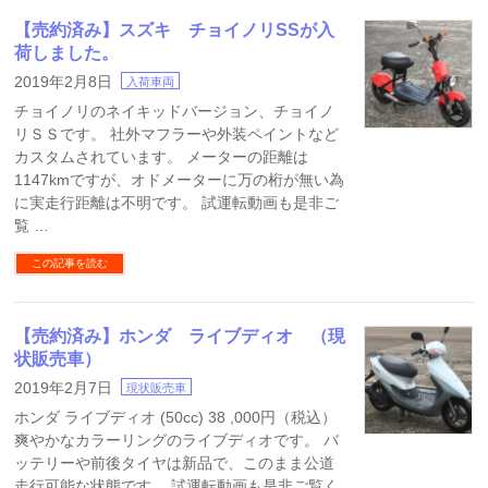
【売約済み】スズキ チョイノリSSが入
荷しました。
2019年2月8日
入荷車両
チョイノリのネイキッドバージョン、チョイノ
リＳＳです。 社外マフラーや外装ペイントなど
カスタムされています。 メーターの距離は
1147kmですが、オドメーターに万の桁が無い為
に実走行距離は不明です。 試運転動画も是非ご
覧 …
この記事を読む
【売約済み】ホンダ ライブディオ （現
状販売車）
2019年2月7日
現状販売車
ホンダ ライブディオ (50cc) 38 ,000円（税込）
爽やかなカラーリングのライブディオです。 バ
ッテリーや前後タイヤは新品で、このまま公道
走行可能な状態です。 試運転動画も是非ご覧く