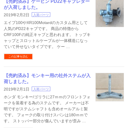
【売約済み】ケーヒン PD22キャブレター
が入荷しました。
2019年2月2日
入荷パーツ
エイプ100やXR100Motardのカスタム用として
人気のPD22キャブです。 商品の特徴から
CRF100Fの純正キャブと思われます。 トップキ
ャップとスロットルケーブルが一体構造になっ
ていて外せないタイプです。 ケー …
この記事を読む
【売約済み】モンキー用の社外ステムが入
荷しました。
2019年2月1日
入荷パーツ
ホンダ モンキー/ゴリラに27ｍｍのフロントフォ
ークを装着する為のステムです。 メーカーは不
明ですがステムシャフトも含めオールアルミ製
です。 フォークの取り付けスパンは180ｍｍで
す。 ストッパー部分が傷んでいますが歪み …