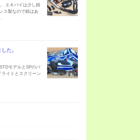
です。 エキパイは少し錆
ンレス製なので錆はあ
…
ました。
はSTDモデルとSPのパ
ドライトとスクリーン