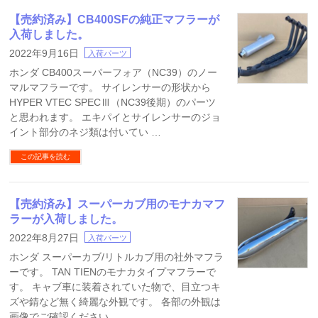
【売約済み】CB400SFの純正マフラーが
入荷しました。
2022年9月16日
入荷パーツ
ホンダ CB400スーパーフォア（NC39）のノー
マルマフラーです。 サイレンサーの形状から
HYPER VTEC SPECⅢ（NC39後期）のパーツ
と思われます。 エキパイとサイレンサーのジョ
イント部分のネジ類は付いてい …
この記事を読む
【売約済み】スーパーカブ用のモナカマフ
ラーが入荷しました。
2022年8月27日
入荷パーツ
ホンダ スーパーカブ/リトルカブ用の社外マフラ
ーです。 TAN TIENのモナカタイプマフラーで
す。 キャブ車に装着されていた物で、目立つキ
ズや錆など無く綺麗な外観です。 各部の外観は
画像でご確認ください。