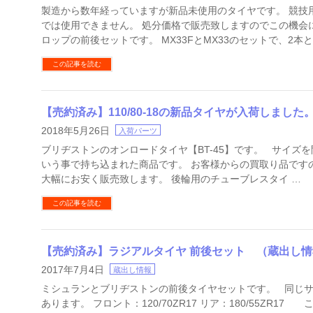
製造から数年経っていますが新品未使用のタイヤです。 競技
では使用できません。 処分価格で販売致しますのでこの機会
ロップの前後セットです。 MX33FとMX33のセットで、2本と
この記事を読む
【売約済み】110/80-18の新品タイヤが入荷しました
2018年5月26日
入荷パーツ
ブリヂストンのオンロードタイヤ【BT-45】です。 サイズ
いう事で持ち込まれた商品です。 お客様からの買取り品です
大幅にお安く販売致します。 後輪用のチューブレスタイ …
この記事を読む
【売約済み】ラジアルタイヤ 前後セット （蔵出し情
2017年7月4日
蔵出し情報
ミシュランとブリヂストンの前後タイヤセットです。 同じサ
あります。 フロント：120/70ZR17 リア：180/55ZR17