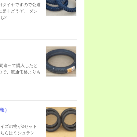
用タイヤですので公道
に是非どうぞ。 ダン
も2 …
。
を間違って購入したと
ので、流通価格よりも
報）
イズの物が2セット
 こちらはミシュラン …