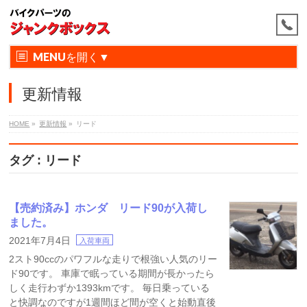
MENU
更新情報
HOME
»
更新情報
»
リード
タグ : リード
【売約済み】ホンダ リード90が入荷し
ました。
2021年7月4日
入荷車両
2スト90ccのパワフルな走りで根強い人気のリー
ド90です。 車庫で眠っている期間が長かったら
しく走行わずか1393kmです。 毎日乗っている
と快調なのですが1週間ほど間が空くと始動直後