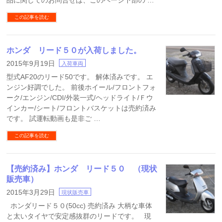
品に関してのお問合せは、このページ下部の …
この記事を読む
ホンダ リード５０が入荷しました。
2015年9月19日
入荷車両
型式AF20のリード50です。 解体済みです。 エ
ンジン好調でした。 前後ホイール/フロントフォ
ーク/エンジン/CDI/外装一式/ヘッドライト/Ｆウ
インカー/シート/フロントバスケットは売約済み
です。 試運転動画も是非ご …
この記事を読む
【売約済み】ホンダ リード５０ （現状
販売車）
2015年3月29日
現状販売車
ホンダリード５０(50cc) 売約済み 大柄な車体
と太いタイヤで安定感抜群のリードです。 現