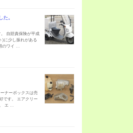
した。
。 自賠責保険が平成
ト)に少し振れがある
のワイ …
リーナーボックスは売
好です。 エアクリー
 エ …