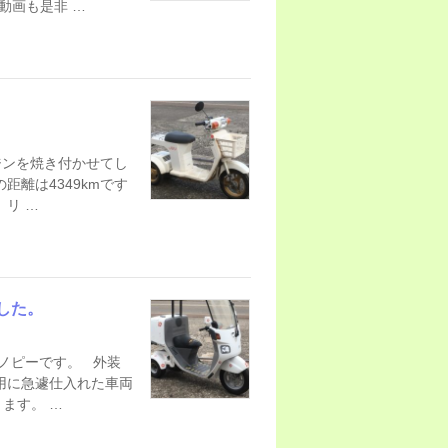
動画も是非 …
ジンを焼き付かせてし
離は4349kmです
リ …
した。
ノピーです。 外装
用に急遽仕入れた車両
ます。 …