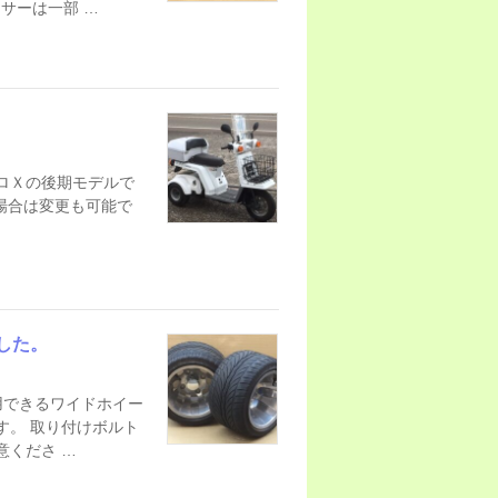
サーは一部 …
ャイロＸの後期モデルで
場合は変更も可能で
した。
用できるワイドホイー
す。 取り付けボルト
意くださ …