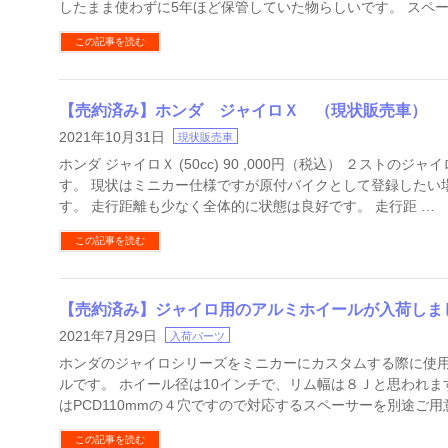
したまま使わずに5年ほど保管していた物らしいです。 スペー
この記事を読む
【売約済み】ホンダ ジャイロＸ （現状販売車）
2021年10月31日
現状販売車
ホンダ ジャイロＸ (50cc) 90 ,000円（税込） ２ストのジ
す。 現状はミニカー仕様ですが原付バイクとして登録したい
す。 走行距離も少なく全体的に状態は良好です。 走行距 …
この記事を読む
【売約済み】ジャイロ用のアルミホイールが入荷しま
2021年7月29日
入荷パーツ
ホンダのジャイロシリーズをミニカーにカスタムする際に使
ルです。 ホイール径は10インチで、リム幅は８Ｊと思われま
はPCD110mmの４穴ですので対応するスペーサーを別途ご用
この記事を読む