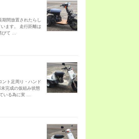
長期間放置されたらし
います。 走行距離は
錆びて …
ロント足周り・ハンド
部未完成の仮組み状態
ている為に実 …