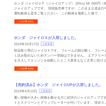
ホンダ ジャイロＵＰ（ジャイロアップ） (50cc) 58 ,000円
ジャイロアップです。 現状販売車ですが、このまま公道走行
運転動画も是非ご覧ください。 この動画を撮影した後で …
この記事を読む
ホンダ ジャイロＸが入荷しました。
2019年10月17日
入荷車両
部品取り用のジャイロＸです。 フレームの錆が酷く、フレー
く読み取れないためナンバー登録はできません。 エアクリー
を注入してエンジンを始動したところ異音もなく正常に吹け上
この記事を読む
【売約済み】ホンダ ジャイロUPが入荷しました。
2019年4月13日
入荷車両
重い荷物や大きい荷物を載せる方に好評のジャイロアップです
トとスクリーンとグリップヒーターが付いています。 現在ス