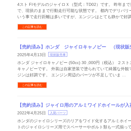
4スト FIモデルのジャイロＸ（型式：TD02）です。 昨年ま
で、現状のままで行動走行可能な状態です。 都内でデリバリ
いう事で走行距離は多いですが、エンジンはとても静かで好調
この記事を読む
【売約済み】ホンダ ジャイロキャノピー （現状販
2025年4月13日
現状販売車
ホンダ ジャイロキャノピー (50cc) 30 ,000円（税込） ２
キャノピーです。 外装は自家塗装で塗られていて綺麗な外観
ジンは好調です。 エンジン周辺のパーツが不足していま …
この記事を読む
【売約済み】ジャイロ用のアルミワイドホイールが入
2022年4月25日
入荷パーツ
ホンダのジャイロシリーズのリアをワイド化するアルミホイー
トのジャイロシリーズ用でスペーサーやボルト類も一式揃って