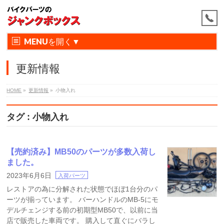
MENU
更新情報
HOME
»
更新情報
»
小物入れ
タグ : 小物入れ
【売約済み】MB50のパーツが多数入荷し
ました。
2023年6月6日
入荷パーツ
レストアの為に分解された状態でほぼ1台分のパ
ーツが揃っています。 バーハンドルのMB-5にモ
デルチェンジする前の初期型MB50で、以前に当
店で販売した車両です。 購入して直ぐにバラし