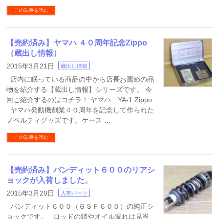
この記事を読む
【売約済み】ヤマハ ４０周年記念Zippo
（蔵出し情報）
2015年3月21日
蔵出し情報
店内に眠っている商品の中から店長お薦めの品
物を紹介する【蔵出し情報】シリーズです。 今
回ご紹介するのはコチラ！ ヤマハ YA-1 Zippo
ヤマハ発動機創業４０周年を記念して作られた
ノベルティグッズです。ケース …
この記事を読む
【売約済み】バンディット６００のリアシ
ョックが入荷しました。
2015年3月20日
入荷パーツ
バンディット６００（ＧＳＦ６００）の純正シ
ョックです。 ロッドの錆やオイル漏れは見当