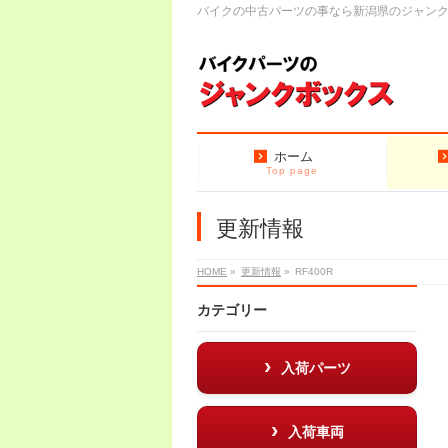
バイクの中古パーツの事なら新潟県のジャン
ホーム
Top page
更新情報
HOME
»
更新情報
»
RF400R
カテゴリー
入荷パーツ
入荷車両