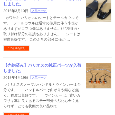
しました。
2016年3月10日
入荷パーツ
カワサキ バリオスのシートとテールカウルで
す。 テールカウルは通常の使用に伴う小傷が
ありますが目立つ傷はありません。ひび割れや
取り付け部分の破損もありません。 シートは
程度良好です。 このふちの部分に僅か …
この記事を読む
【売約済み】バリオスの純正パーツが入荷
しました。
2015年4月19日
入荷パーツ
バリオスのノーマルハンドルとウインカー１台
分です。 ハンドルバーは曲がりや錆など無
く、程度は良好です。 ウインカーは、古いカ
ワサキ車に良くあるステー部分の劣化も全く見
られず、とても状態の良い品物で …
この記事を読む