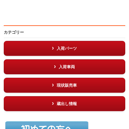
カテゴリー
入荷パーツ
入荷車両
現状販売車
蔵出し情報