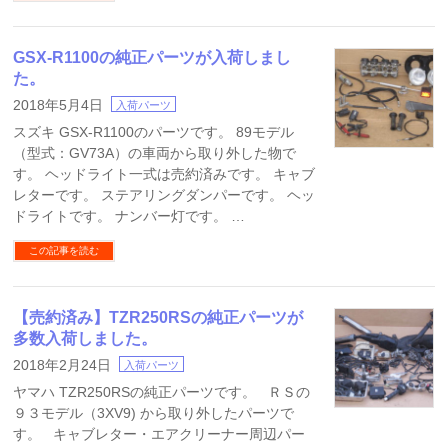
GSX-R1100の純正パーツが入荷しまし
た。
2018年5月4日
入荷パーツ
スズキ GSX-R1100のパーツです。 89モデル
（型式：GV73A）の車両から取り外した物で
す。 ヘッドライト一式は売約済みです。 キャブ
レターです。 ステアリングダンパーです。 ヘッ
ドライトです。 ナンバー灯です。 …
この記事を読む
【売約済み】TZR250RSの純正パーツが
多数入荷しました。
2018年2月24日
入荷パーツ
ヤマハ TZR250RSの純正パーツです。 ＲＳの
９３モデル（3XV9) から取り外したパーツで
す。 キャブレター・エアクリーナー周辺パー