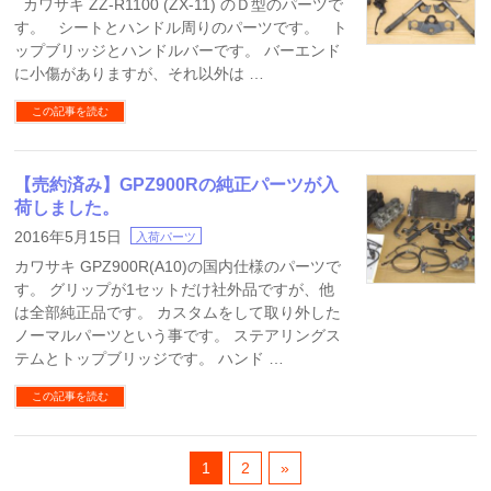
カワサキ ZZ-R1100 (ZX-11) のＤ型のパーツで
す。 シートとハンドル周りのパーツです。 ト
ップブリッジとハンドルバーです。 バーエンド
に小傷がありますが、それ以外は …
この記事を読む
【売約済み】GPZ900Rの純正パーツが入
荷しました。
2016年5月15日
入荷パーツ
カワサキ GPZ900R(A10)の国内仕様のパーツで
す。 グリップが1セットだけ社外品ですが、他
は全部純正品です。 カスタムをして取り外した
ノーマルパーツという事です。 ステアリングス
テムとトップブリッジです。 ハンド …
この記事を読む
1
2
»