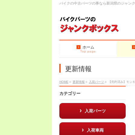
バイクの中古パーツの事なら新潟県のジャン
ホーム
Top page
更新情報
HOME
»
更新情報
»
入荷パーツ
»
【売約済み】モン
カテゴリー
入荷パーツ
入荷車両