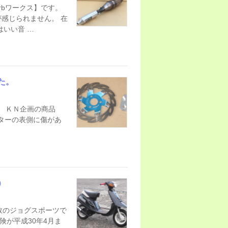
rbワークス】です。
感じられません。 在
いい音 …
た。
。 ＫＮ企画の商品
ターの表側に傷があ
）
ム多数のジョグスポーツで
険が平成30年4月ま