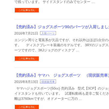
で残っています。 サイドスタンドのみでセンター …
この記事を読む
【売約済み】ジョグスポーツ90のパーツが入荷しまし
2016年7月21日
入荷パーツ
エンジン周りと電装系が欠品ですが、それ以外はほぼ1台分の
す。 ディスクブレーキ装備のモデルです。 3RYのジョグスポ
ーツですので、3KJジョグのディスクブ …
この記事を読む
【売約済み】ヤマハ ジョグスポーツ （現状販売車
2015年8月13日
現状販売車
ヤマハジョグスポーツ(50cc) 売約済み 型式【3CP】のジ
イドスタンドも付いています。 試運転動画も是非ご覧くださ
離は3760kmですが、オドメーターに万の …
この記事を読む