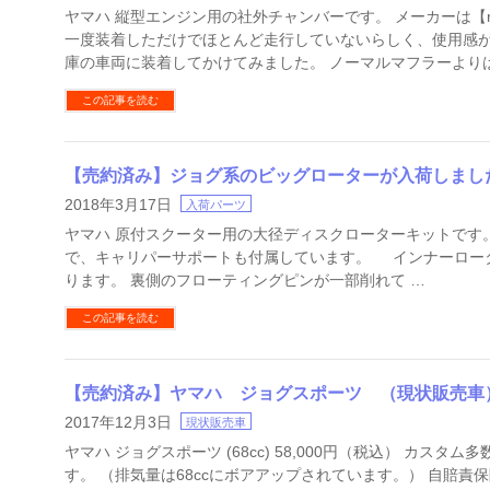
ヤマハ 縦型エンジン用の社外チャンバーです。 メーカーは【
一度装着しただけでほとんど走行していないらしく、使用感が
庫の車両に装着してかけてみました。 ノーマルマフラーよりは
この記事を読む
【売約済み】ジョグ系のビッグローターが入荷しまし
2018年3月17日
入荷パーツ
ヤマハ 原付スクーター用の大径ディスクローターキットです
で、キャリパーサポートも付属しています。 インナーロー
ります。 裏側のフローティングピンが一部削れて …
この記事を読む
【売約済み】ヤマハ ジョグスポーツ （現状販売車
2017年12月3日
現状販売車
ヤマハ ジョグスポーツ (68cc) 58,000円（税込） カスタ
す。 （排気量は68ccにボアアップされています。） 自賠責保