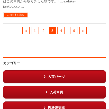
はこの車両から取り外した物です。https://bike-
junkbox.co …
この記事を読む
«
1
2
3
4
…
9
»
カテゴリー
入荷パーツ
入荷車両
現状販売車