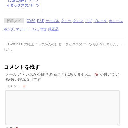
【売約済み】ノーテ
ィダックスのパーツ
が多数入荷しまし
た。
投稿タグ
CY50
,
R&P
,
ケーブル
,
タイヤ
,
タンク
,
ハブ
,
ブレーキ
,
ホイール
,
ホンダ
,
マフラー
,
リム
,
中古
,
純正品
←
GPX250Rの純正パーツが入荷しま
ダックスのパーツが入荷しました。
→
した。
コメントを残す
メールアドレスが公開されることはありません。
※
が付いてい
る欄は必須項目です
コメント
※