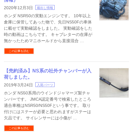
2020年12月3日
蔵出し情報
ホンダ NSR50の実動エンジンです。 10年以上
倉庫に保管してあった物で、先日NS50Fの車体
に載せて実動確認をしました。 実動確認をした
時の動画はこちらです。 キャブレターの在庫が
無かったためマニホールドから直接混合 …
この記事を読む
【売約済み】NS系の社外チャンバーが入
荷しました。
2019年3月24日
入荷パーツ
ホンダ NS50系用のウインドジャマーズ製チャ
ンバーです。 JMCA認定番号で検索したところ
適合車種はNSR50/NS50Fという事です。 取り
付けにはステーが必要と思われますがステーは
欠品です。 サイレンサーには小傷が …
この記事を読む