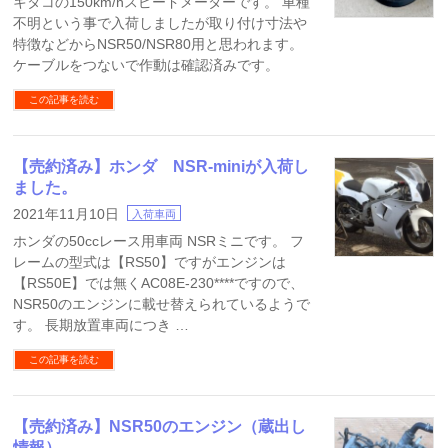
キタコの150km/hスピードメーターです。 車種
不明という事で入荷しましたが取り付け寸法や
特徴などからNSR50/NSR80用と思われます。
ケーブルをつないで作動は確認済みです。
この記事を読む
【売約済み】ホンダ NSR-miniが入荷し
ました。
2021年11月10日
入荷車両
ホンダの50ccレース用車両 NSRミニです。 フ
レームの型式は【RS50】ですがエンジンは
【RS50E】では無くAC08E-230****ですので、
NSR50のエンジンに載せ替えられているようで
す。 長期放置車両につき …
この記事を読む
【売約済み】NSR50のエンジン（蔵出し
情報）