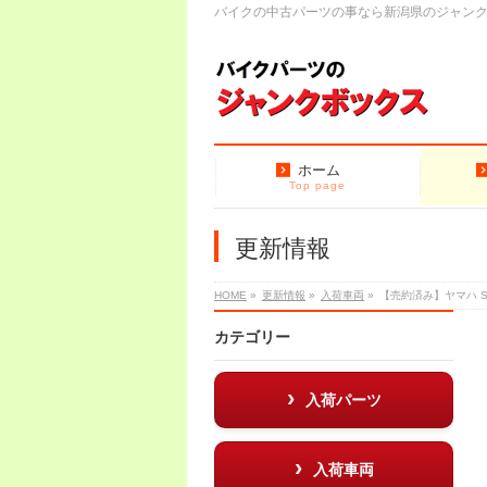
バイクの中古パーツの事なら新潟県のジャン
ホーム
Top page
更新情報
HOME
»
更新情報
»
入荷車両
»
【売約済み】ヤマハ S
カテゴリー
入荷パーツ
入荷車両