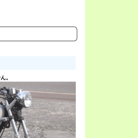
。
せん。