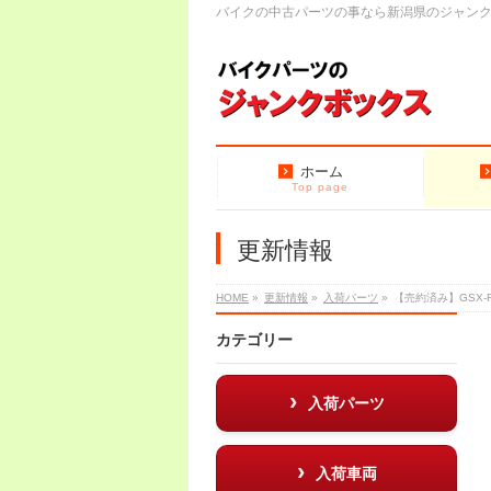
バイクの中古パーツの事なら新潟県のジャン
ホーム
Top page
更新情報
HOME
»
更新情報
»
入荷パーツ
»
【売約済み】GSX
カテゴリー
入荷パーツ
入荷車両