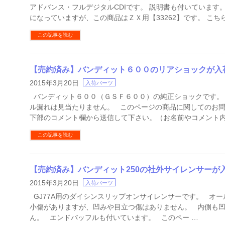
アドバンス・フルデジタルCDIです。 説明書も付いています
になっていますが、この商品はＺＸ用【33262】です。 こちら
この記事を読む
【売約済み】バンディット６００のリアショックが入
2015年3月20日
入荷パーツ
バンディット６００（ＧＳＦ６００）の純正ショックです。
ル漏れは見当たりません。 このページの商品に関してのお
下部のコメント欄から送信して下さい。（お名前やコメント内
この記事を読む
【売約済み】バンディット250の社外サイレンサーが
2015年3月20日
入荷パーツ
GJ77A用のダイシンスリップオンサイレンサーです。 オー
小傷がありますが、凹みや目立つ傷はありません。 内側も
ん。 エンドバッフルも付いています。 このペー …