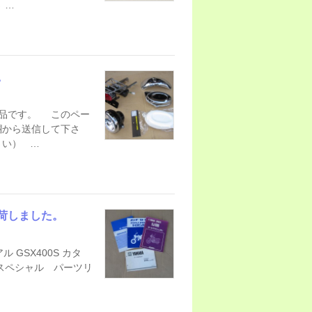
 …
。
品です。 このペー
欄から送信して下さ
さい） …
荷しました。
GSX400S カタ
0スペシャル パーツリ