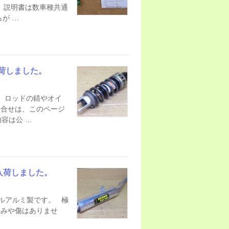
。 説明書は数車種共通
が …
荷しました。
 ロッドの錆やオイ
問合せは、このページ
容は公 …
入荷しました。
ルアルミ製です。 極
凹みや傷はありませ