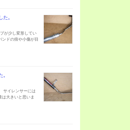
した。
イプが少し変形してい
バンドの痕や小傷が目
た。
。 サイレンサーには
量は大きいと思いま