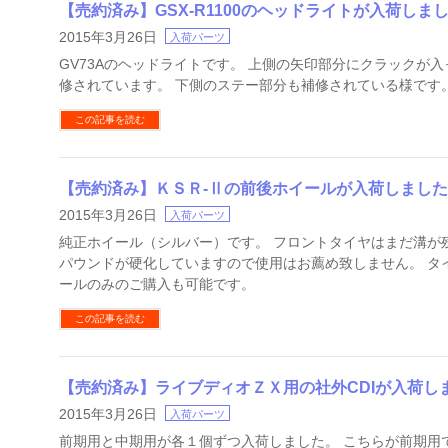
【売約済み】GSX-R1100のヘッドライトが入荷しま
2015年3月26日
入荷パーツ
GV73Aのヘッドライトです。 上側の矢印部分にクラックが
修されています。 下側のステー部分も補修されている様です
この記事を読む
【売約済み】ＫＳＲ-Ⅱの前後ホイールが入荷しまし
2015年3月26日
入荷パーツ
純正ホイール（シルバー）です。 フロントタイヤはまだ溝が
パウンドが硬化していますので使用はお薦め致しません。 タ
ールのみのご購入も可能です。
この記事を読む
【売約済み】ライブディオＺＸ用の社外CDIが入荷し
2015年3月26日
入荷パーツ
前期用と中期用が各１個ずつ入荷しました。 こちらが前期用