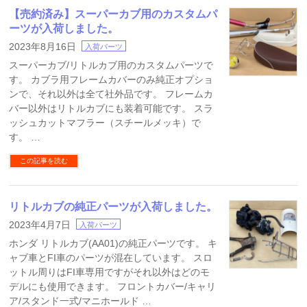
【売約済み】スーパーカブ用のカスタムパ
ーツが入荷しました。
2023年8月16日
入荷パーツ
スーパーカブ/リトルカブ用のカスタムパーツで
す。 カブラ用フレームカバーのみ純正オプショ
ンで、それ以外は全て社外品です。 フレームカ
バー以外はリトルカブにも装着可能です。 スラ
ッシュカットマフラー（スチールメッキ）で
す。 …
この記事を読む
リトルカブの純正パーツが入荷しました。
2023年4月7日
入荷パーツ
ホンダ リトルカブ(AA01)の純正パーツです。 キ
ャブ車とFI車のパーツが混在しています。 スロ
ットル周りはFI車専用ですがそれ以外はどのモ
デルにも使用できます。 フロントカバー/キャリ
ア/スタンド一式/マニホールド …