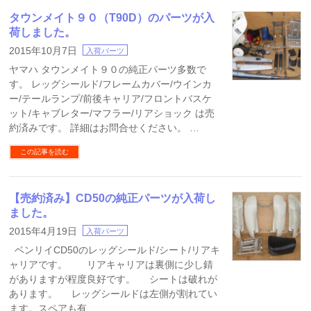
タウンメイト９０（T90D）のパーツが入
荷しました。
2015年10月7日
入荷パーツ
ヤマハ タウンメイト９０の純正パーツ多数で
す。 レッグシールド/フレームカバー/ウインカ
ー/テールランプ/前後キャリア/フロントバスケ
ット/キャブレター/マフラー/リアショック は売
約済みです。 詳細はお問合せください。 …
この記事を読む
【売約済み】CD50の純正パーツが入荷し
ました。
2015年4月19日
入荷パーツ
ベンリイCD50のレッグシールド/シート/リアキ
ャリアです。 リアキャリアは裏側に少し錆
がありますが程度良好です。 シートは破れが
あります。 レッグシールドは左側が割れてい
ます。スペアも有 …