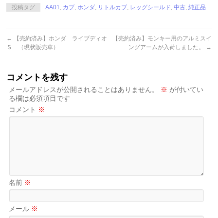
投稿タグ
AA01
,
カブ
,
ホンダ
,
リトルカブ
,
レッグシールド
,
中古
,
純正品
←
【売約済み】ホンダ ライブディオ
【売約済み】モンキー用のアルミスイ
Ｓ （現状販売車）
ングアームが入荷しました。
→
コメントを残す
メールアドレスが公開されることはありません。
※
が付いてい
る欄は必須項目です
コメント
※
名前
※
メール
※