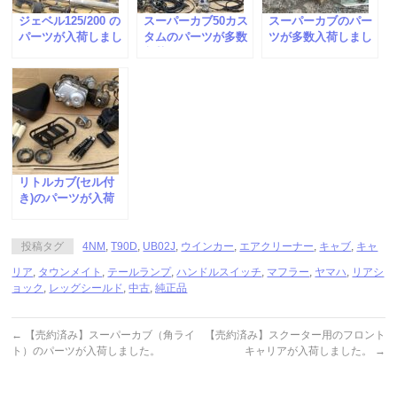
ジェベル125/200 の
スーパーカブ50カス
スーパーカブのパー
パーツが入荷しまし
タムのパーツが多数
ツが多数入荷しまし
た。
入荷しました。
た。
リトルカブ(セル付
き)のパーツが入荷
しました。
投稿タグ
4NM
,
T90D
,
UB02J
,
ウインカー
,
エアクリーナー
,
キャブ
,
キャ
リア
,
タウンメイト
,
テールランプ
,
ハンドルスイッチ
,
マフラー
,
ヤマハ
,
リアシ
ョック
,
レッグシールド
,
中古
,
純正品
←
【売約済み】スーパーカブ（角ライ
【売約済み】スクーター用のフロント
ト）のパーツが入荷しました。
キャリアが入荷しました。
→