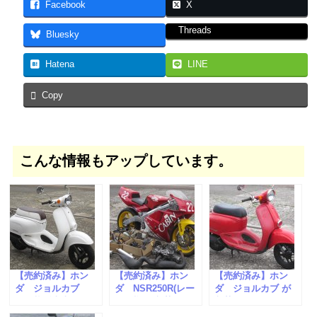
Facebook
X
Threads
Bluesky
Hatena
LINE
Copy
こんな情報もアップしています。
【売約済み】ホン
【売約済み】ホン
【売約済み】ホン
ダ ジョルカブ
ダ NSR250R(レー
ダ ジョルカブ が
（現状販売車）
ス仕様)が入荷しま
入荷しました。
した。