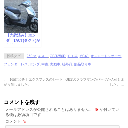
【売約済み】ホン
ダ TACT(タクト)が
入荷しました。
投稿タグ
250cc
,
４スト
,
CBR250R
,
ＦＩ車
,
MC41
,
オンロードスポーツ
,
フェンダーレス
,
ホンダ
,
中古
,
実動車
,
社外品
,
部品取り車
←
【売約済み】エクスプレスのシート
GB250クラブマンのパーツが入荷しま
が入荷しました。
した。
→
コメントを残す
メールアドレスが公開されることはありません。
※
が付いてい
る欄は必須項目です
コメント
※