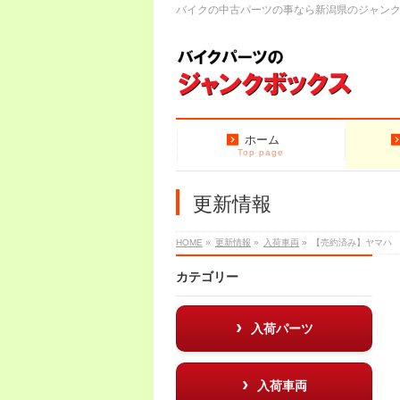
バイクの中古パーツの事なら新潟県のジャン
ホーム
Top page
更新情報
HOME
»
更新情報
»
入荷車両
»
【売約済み】ヤマハ 
カテゴリー
入荷パーツ
入荷車両