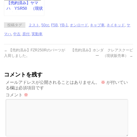
【売約済み】ヤマ
ハ YSR50 （現状
販売車）
投稿タグ
２スト
,
50cc
,
F5B
,
YB-1
,
オンロード
,
キャブ車
,
ネイキッド
,
ヤ
マハ
,
中古
,
原付
,
実動車
←
【売約済み】FZR250Rのパーツが
【売約済み】ホンダ クレアスクーピ
入荷しました。
ー （現状販売車）
→
コメントを残す
メールアドレスが公開されることはありません。
※
が付いてい
る欄は必須項目です
コメント
※