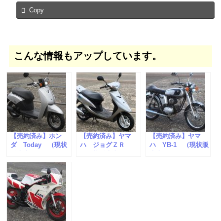
Copy
こんな情報もアップしています。
【売約済み】ホン
【売約済み】ヤマ
【売約済み】ヤマ
ダ Today （現状
ハ ジョグＺＲ
ハ YB-1 （現状販
販売車）
（現状販売車）
売車）