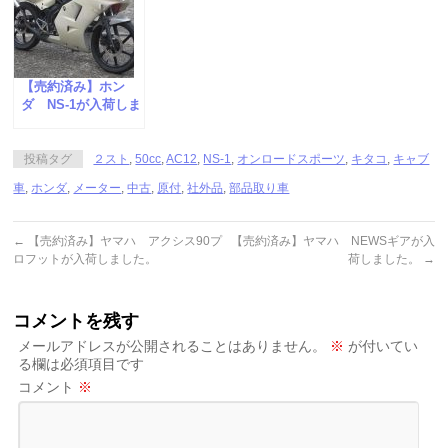
【売約済み】ホン
ダ NS-1が入荷しま
した。
投稿タグ
２スト
,
50cc
,
AC12
,
NS-1
,
オンロードスポーツ
,
キタコ
,
キャブ
車
,
ホンダ
,
メーター
,
中古
,
原付
,
社外品
,
部品取り車
←
【売約済み】ヤマハ アクシス90プ
【売約済み】ヤマハ NEWSギアが入
ロフットが入荷しました。
荷しました。
→
コメントを残す
メールアドレスが公開されることはありません。
※
が付いてい
る欄は必須項目です
コメント
※