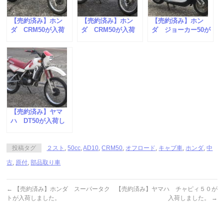
【売約済み】ホン
【売約済み】ホン
【売約済み】ホン
ダ CRM50が入荷
ダ CRM50が入荷
ダ ジョーカー50が
しました。
しました。
入荷しました。
【売約済み】ヤマ
ハ DT50が入荷し
ました。
投稿タグ
２スト
,
50cc
,
AD10
,
CRM50
,
オフロード
,
キャブ車
,
ホンダ
,
中
古
,
原付
,
部品取り車
←
【売約済み】ホンダ スーパータク
【売約済み】ヤマハ チャピィ５０が
トが入荷しました。
入荷しました。
→