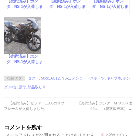
【売約済み】ホン
【売約済み】ホン
【売約済み】ホン
ダ NS-1が入荷しま
ダ NS-1が入荷しま
ダ NS-1が入荷しま
した。
した。
した。
【売約済み】ホン
ダ NS-1が入荷しま
した。
投稿タグ
２スト
,
50cc
,
AC12
,
NS-1
,
オンロードスポーツ
,
キャブ車
,
ホン
ダ
,
中古
,
原付
,
部品取り車
←
【売約済み】ゼファー1100のサブ
【売約済み】ホンダ MTX50R改
フレームが入荷しました。
69cc （現状販売車）
→
コメントを残す
メールアドレスが公開されることはありません。
※
が付いてい