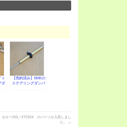
イト
【売約済み】NHKの
グダ
ステアリングダンパ
まし
ーが入荷しました。
セロー250／XT250X のパーツが入荷しまし
た。
→