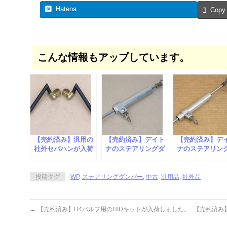
Hatena
Copy
こんな情報もアップしています。
【売約済み】汎用の
【売約済み】デイト
【売約済み】デ
社外セパハンが入荷
ナのステアリングダ
ナのステアリン
しました。
ンパーが入荷しまし
ンパーが入荷し
た。
た。
投稿タグ
WP
,
ステアリングダンパー
,
中古
,
汎用品
,
社外品
←
【売約済み】H4バルブ用のHIDキットが入荷しました。
【売約済み】