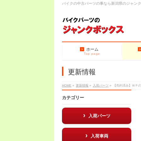
バイクの中古パーツの事なら新潟県のジャン
ホーム
Top page
更新情報
HOME
»
更新情報
»
入荷パーツ
»
【売約済み】ＷＰ
カテゴリー
入荷パーツ
入荷車両