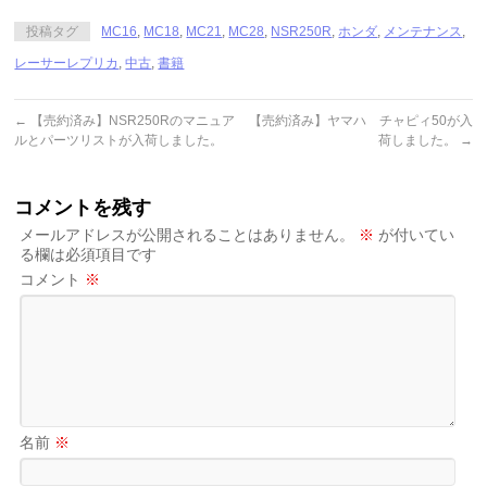
た。
投稿タグ
MC16
,
MC18
,
MC21
,
MC28
,
NSR250R
,
ホンダ
,
メンテナンス
,
レーサーレプリカ
,
中古
,
書籍
←
【売約済み】NSR250Rのマニュア
【売約済み】ヤマハ チャピィ50が入
ルとパーツリストが入荷しました。
荷しました。
→
コメントを残す
メールアドレスが公開されることはありません。
※
が付いてい
る欄は必須項目です
コメント
※
名前
※