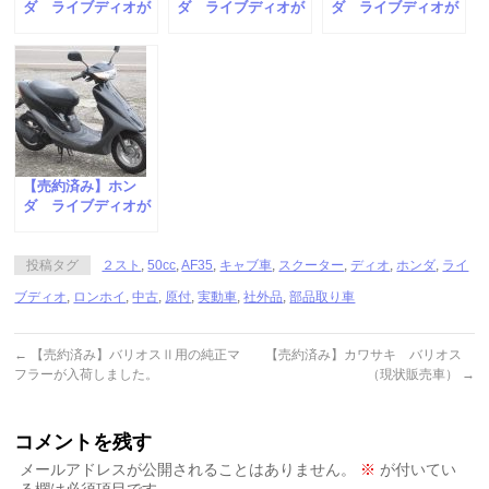
ダ ライブディオが
ダ ライブディオが
ダ ライブディオが
入荷しました。
入荷しました。
入荷しました。
【売約済み】ホン
ダ ライブディオが
入荷しました。
投稿タグ
２スト
,
50cc
,
AF35
,
キャブ車
,
スクーター
,
ディオ
,
ホンダ
,
ライ
ブディオ
,
ロンホイ
,
中古
,
原付
,
実動車
,
社外品
,
部品取り車
←
【売約済み】バリオスⅡ用の純正マ
【売約済み】カワサキ バリオス
フラーが入荷しました。
（現状販売車）
→
コメントを残す
メールアドレスが公開されることはありません。
※
が付いてい
る欄は必須項目です