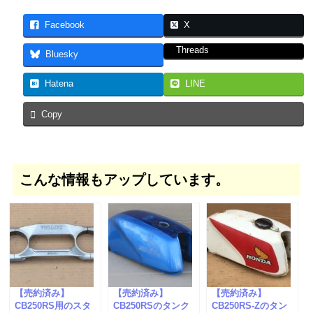
Facebook
X
Threads
Bluesky
Hatena
LINE
Copy
こんな情報もアップしています。
【売約済み】
【売約済み】
【売約済み】
CB250RS用のスタ
CB250RSのタンク
CB250RS-Zのタン