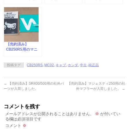
ビライザーが入荷し
が入荷しました。
クが入荷しました。
ました。
【売約済み】
CB250RS用のマニ
ュアルが入荷しまし
た。
投稿タグ
CB250RS
,
MC02
,
キャブ
,
ホンダ
,
中古
,
純正品
←
【売約済み】SR400/500用の社外パ
【売約済み】マジェスティ250用の社
ーツが入荷しました。
外マフラーが入荷しました。
→
コメントを残す
メールアドレスが公開されることはありません。
※
が付いてい
る欄は必須項目です
コメント
※