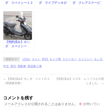
ダ スペイシー１２
ダ ライブディオが
ダ クレアスクーピ
５が入荷しました。
入荷しました。
ーが入荷しました。
【売約済み】ホン
ダ スペイシー
125 （現状販売
車）
投稿タグ
125cc
,
４スト
,
JF03
,
キャブ車
,
スクーター
,
スペイシー
,
ホンダ
,
中古
,
原付
,
実動車
,
部品取り車
←
【売約済み】ホンダ ジャイロＸ
【売約済み】スズキ レッツⅡが入荷
（現状販売車）
しました。
→
コメントを残す
メールアドレスが公開されることはありません。
※
が付いてい