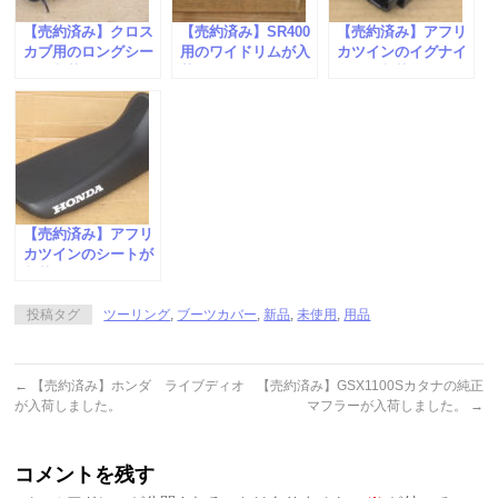
【売約済み】クロス
【売約済み】SR400
【売約済み】アフリ
カブ用のロングシー
用のワイドリムが入
カツインのイグナイ
トが入荷しました。
荷しました。
ターが入荷しまし
た。
【売約済み】アフリ
カツインのシートが
入荷しました。
投稿タグ
ツーリング
,
ブーツカバー
,
新品
,
未使用
,
用品
←
【売約済み】ホンダ ライブディオ
【売約済み】GSX1100Sカタナの純正
が入荷しました。
マフラーが入荷しました。
→
コメントを残す