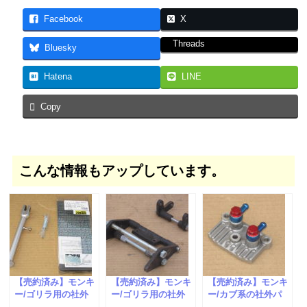
Facebook
X
Threads
Bluesky
Hatena
LINE
Copy
こんな情報もアップしています。
【売約済み】モンキ
【売約済み】モンキ
【売約済み】モンキ
ー/ゴリラ用の社外
ー/ゴリラ用の社外
ー/カブ系の社外パ
パーツが入荷しまし
パーツが入荷しまし
ーツが入荷しまし