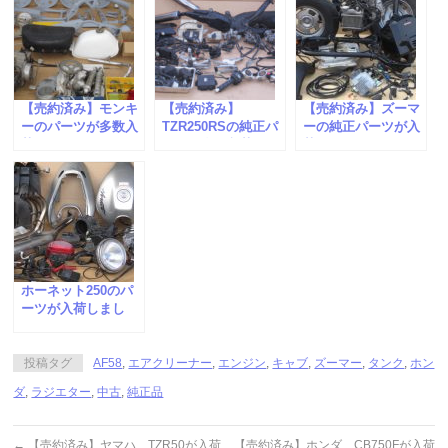
【売約済み】モンキ
【売約済み】
【売約済み】ズーマ
ーのパーツが多数入
TZR250RSの純正パ
ーの純正パーツが入
荷しました。
ーツが多数入荷しま
荷しました。
した。
ホーネット250のパ
ーツが入荷しまし
た。
投稿タグ
AF58
,
エアクリーナー
,
エンジン
,
キャブ
,
ズーマー
,
タンク
,
ホン
ダ
,
ラジエター
,
中古
,
純正品
←
【売約済み】ヤマハ TZR50が入荷
【売約済み】ホンダ CB750Fが入荷