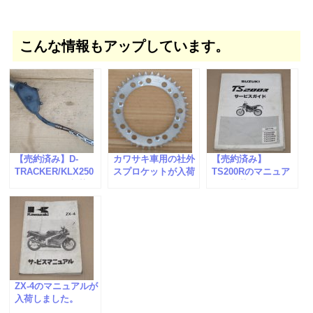
こんな情報もアップしています。
【売約済み】D-
カワサキ車用の社外
【売約済み】
TRACKER/KLX250
スプロケットが入荷
TS200Rのマニュア
のマフラーが入荷し
しました。
ルが入荷しました。
ました。
ZX-4のマニュアルが
入荷しました。