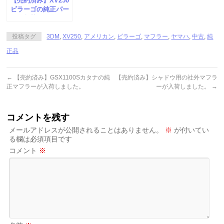
【売約済み】XV250
ビラーゴの純正パー
ツが入荷しました。
投稿タグ
3DM
,
XV250
,
アメリカン
,
ビラーゴ
,
マフラー
,
ヤマハ
,
中古
,
純
正品
←
【売約済み】GSX1100Sカタナの純
【売約済み】シャドウ用の社外マフラ
正マフラーが入荷しました。
ーが入荷しました。
→
コメントを残す
メールアドレスが公開されることはありません。
※
が付いてい
る欄は必須項目です
コメント
※