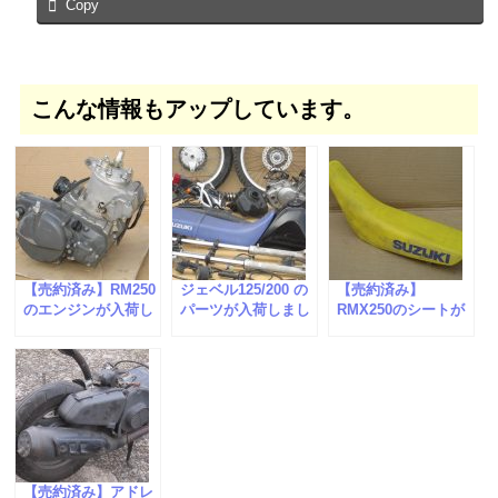
Copy
こんな情報もアップしています。
【売約済み】RM250
ジェベル125/200 の
【売約済み】
のエンジンが入荷し
パーツが入荷しまし
RMX250のシートが
ました。
た。
入荷しました。
【売約済み】アドレ