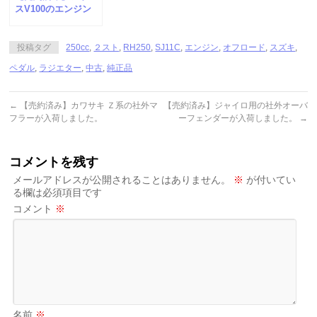
スV100のエンジン
が入荷しました。
投稿タグ
250cc
,
２スト
,
RH250
,
SJ11C
,
エンジン
,
オフロード
,
スズキ
,
ペダル
,
ラジエター
,
中古
,
純正品
←
【売約済み】カワサキ Ｚ系の社外マ
【売約済み】ジャイロ用の社外オーバ
フラーが入荷しました。
ーフェンダーが入荷しました。
→
コメントを残す
メールアドレスが公開されることはありません。
※
が付いてい
る欄は必須項目です
コメント
※
名前
※