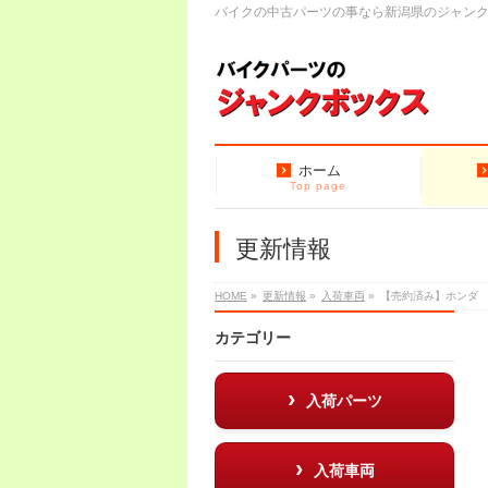
バイクの中古パーツの事なら新潟県のジャン
ホーム
Top page
更新情報
HOME
»
更新情報
»
入荷車両
»
【売約済み】ホンダ
カテゴリー
入荷パーツ
入荷車両