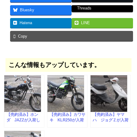
Threads
Bluesky
Hatena
LINE
Copy
こんな情報もアップしています。
【売約済み】ホン
【売約済み】カワサ
【売約済み】ヤマ
ダ JAZZが入荷し
キ KLR250が入荷
ハ ジョグＺが入荷
ました。
しました。
しました。