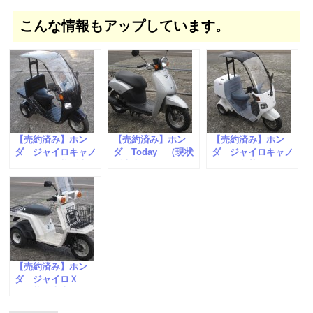
こんな情報もアップしています。
【売約済み】ホン
【売約済み】ホン
【売約済み】ホン
ダ ジャイロキャノ
ダ Today （現状
ダ ジャイロキャノ
ピー （現状販売
販売車）
ピーが入荷しまし
車）
た。
【売約済み】ホン
ダ ジャイロＸ
（現状販売車）