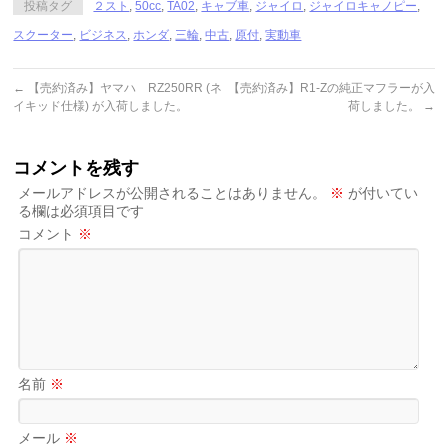
投稿タグ
２スト
,
50cc
,
TA02
,
キャブ車
,
ジャイロ
,
ジャイロキャノピー
,
スクーター
,
ビジネス
,
ホンダ
,
三輪
,
中古
,
原付
,
実動車
←
【売約済み】ヤマハ RZ250RR (ネ
【売約済み】R1-Zの純正マフラーが入
イキッド仕様) が入荷しました。
荷しました。
→
コメントを残す
メールアドレスが公開されることはありません。
※
が付いてい
る欄は必須項目です
コメント
※
名前
※
メール
※