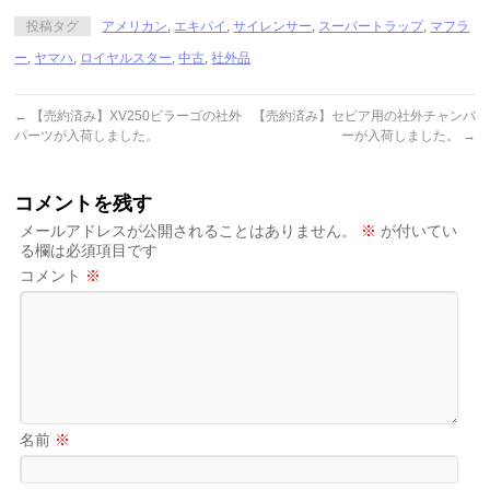
ました。
投稿タグ
アメリカン
,
エキパイ
,
サイレンサー
,
スーパートラップ
,
マフラ
ー
,
ヤマハ
,
ロイヤルスター
,
中古
,
社外品
←
【売約済み】XV250ビラーゴの社外
【売約済み】セピア用の社外チャンバ
パーツが入荷しました。
ーが入荷しました。
→
コメントを残す
メールアドレスが公開されることはありません。
※
が付いてい
る欄は必須項目です
コメント
※
名前
※