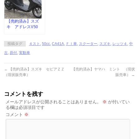
【売約済み】スズ
キ アドレスV50
（現状販売車）
投稿タグ
４スト
,
50cc
,
CA41A
,
ＦＩ車
,
スクーター
,
スズキ
,
レッツ４
,
中
古
,
原付
,
実動車
←
【売約済み】スズキ セピアＺＺ
【売約済み】ヤマハ ミント （現状
（現状販売車）
販売車）
→
コメントを残す
メールアドレスが公開されることはありません。
※
が付いてい
る欄は必須項目です
コメント
※