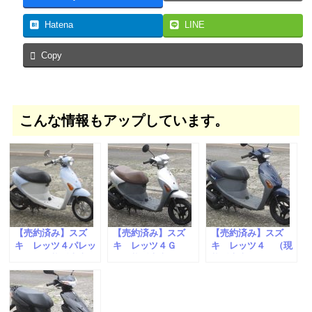
Hatena
LINE
Copy
こんな情報もアップしています。
【売約済み】スズ
【売約済み】スズ
【売約済み】スズ
キ レッツ４パレッ
キ レッツ４Ｇ
キ レッツ４ （現
ト （現状販売車）
（現状販売車）
状販売車）