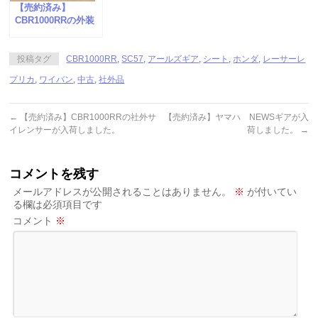
【売約済み】
CBR1000RRの外装
パーツが入荷しまし
た。
投稿タグ
CBR1000RR
,
SC57
,
アールズギア
,
シート
,
ホンダ
,
レーサーレ
プリカ
,
ワイバン
,
中古
,
社外品
←
【売約済み】CBR1000RRの社外サ
【売約済み】ヤマハ NEWSギアが入
イレンサーが入荷しました。
荷しました。
→
コメントを残す
メールアドレスが公開されることはありません。
※
が付いてい
る欄は必須項目です
コメント
※