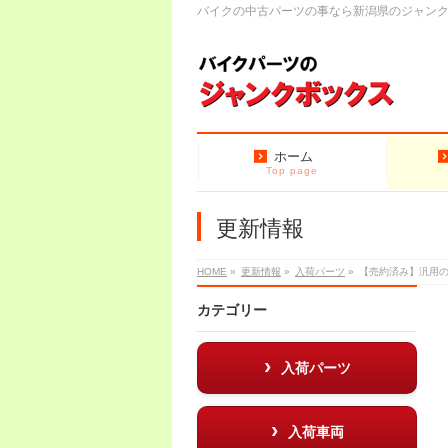
バイクの中古パーツの事なら新潟県のジャン
ホーム
Top page
更新情報
HOME
»
更新情報
»
入荷パーツ
»
【売約済み】汎用
カテゴリー
入荷パーツ
入荷車両