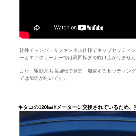
社外チャンバー＆ファンネル仕様でキャブセッティン
ーとエアクリーナーでは高回転まで吹け上がりません
また、駆動系も高回転で発進・加速するセッティング
では加速が鈍いです。
キタコの120㎞/hメーターに交換されているため