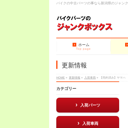
バイクの中古パーツの事なら新潟県のジャン
ホーム
Top page
更新情報
HOME
»
更新情報
»
入荷車両
»
【売約済み】ヤマハ
カテゴリー
入荷パーツ
入荷車両